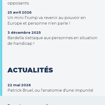
opposants
25 avril 2026
Un mini-Trump va revenir au pouvoir en
Europe et personne n’en parle !
3 décembre 2025
Bardella s'attaque aux personnes en situation
de handicap !
ACTUALITÉS
22 mai 2026
Patrick Bruel, ou l'anatomie d'une impunité
30 septembre 2025
Trump veut prendre le contrôle de Gaza !