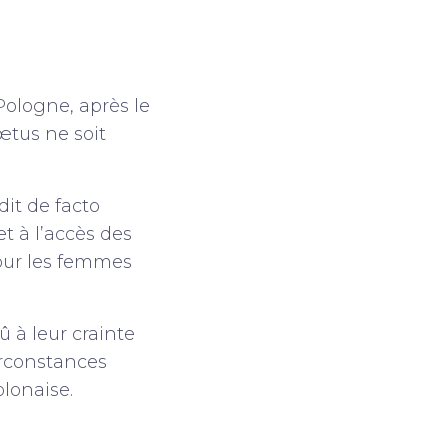
ologne, après le
œtus ne soit
dit de facto
et à l’accès des
our les femmes
û à leur crainte
irconstances
olonaise.