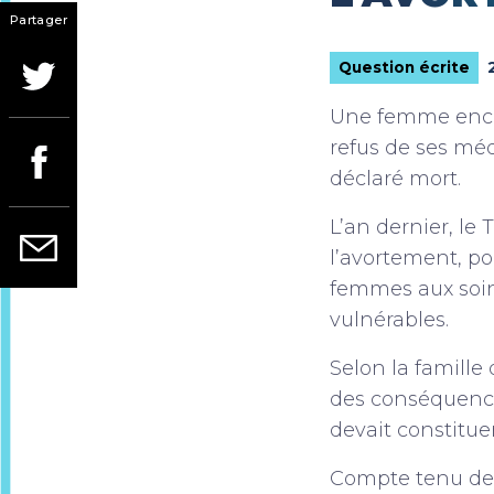
Partager
Question écrite
Une femme ence
refus de ses mé
déclaré mort.
L’an dernier, le 
l’avortement, por
femmes aux soin
vulnérables.
Selon la famille 
des conséquence
devait constitue
Compte tenu de 