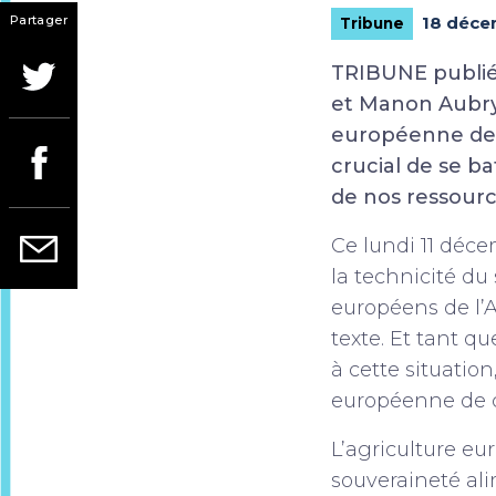
Partager
18 déce
Tribune
TRIBUNE publié
et Manon Aubry, 
européenne de n
crucial de se b
de nos ressourc
Ce lundi 11 déce
la technicité du
européens de l’
texte. Et tant q
à cette situatio
européenne de 
L’agriculture eu
souveraineté ali