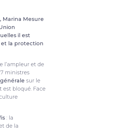
, Marina Mesure
’Union
lles il est
 et la protection
e l’ampleur et de
27 ministres
 générale
sur le
t est bloqué. Face
culture
is
: la
et de la