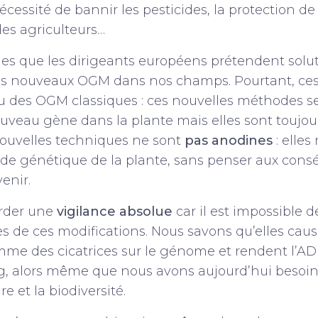
nécessité de bannir les pesticides, la protection de 
es agriculteurs…
es que les dirigeants européens prétendent solu
 des nouveaux OGM dans nos champs. Pourtant, c
eu des OGM classiques : ces nouvelles méthodes s
ouveau gène dans la plante mais elles sont touj
nouvelles techniques ne sont
pas
anodines
: elles
ode génétique de la plante, sans penser aux con
enir.
rder une
vigilance absolue
car il est impossible d
 de ces modifications. Nous savons qu’elles caus
omme des cicatrices sur le génome et rendent l’A
ng, alors même que nous avons aujourd’hui besoin
re et la biodiversité.