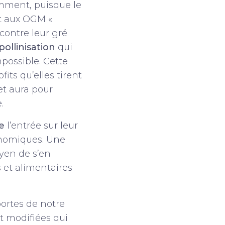
mment, puisque le
nt aux OGM «
 contre leur gré
pollinisation
qui
mpossible. Cette
its qu’elles tirent
et aura pour
.
e
l’entrée sur leur
énomiques. Une
yen de s’en
 et alimentaires
portes de notre
t modifiées qui