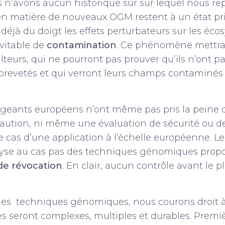
s n’avons aucun historique sûr sur lequel nous rep
n matière de nouveaux OGM restent à un état prim
déjà du doigt les effets perturbateurs sur les éco
itable de
contamination
. Ce phénomène mettra
lteurs, qui ne pourront pas prouver qu’ils n’ont pas
revetés et qui verront leurs champs contaminés
rigeants européens n’ont même pas pris la peine 
caution, ni même une évaluation de sécurité ou d
 cas d’une application à l’échelle européenne. Le
alyse au cas pas des techniques génomiques propo
e révocation
. En clair, aucun contrôle avant le
les techniques génomiques, nous courons droit à 
s seront complexes, multiples et durables. Premi