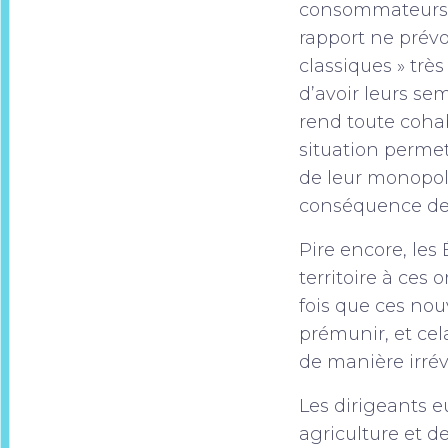
consommateurs n
rapport ne prévo
classiques » trè
d’avoir leurs s
rend toute cohab
situation permet
de leur monopol
conséquence de d
Pire encore, le
territoire à ce
fois que ces no
prémunir, et ce
de manière irrév
Les dirigeants e
agriculture et 