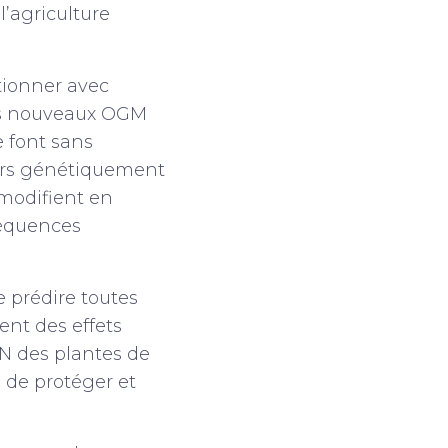
l’agriculture
tionner avec
es nouveaux OGM
e font sans
ours génétiquement
 modifient en
séquences
e prédire toutes
ent des effets
DN des plantes de
 de protéger et