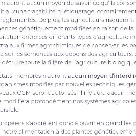
’auront aucun moyen de savoir ce qu’ils conso
it aucune traçabilité ni étiquetage, contraireme
s réglementés. De plus, les agriculteurs risqueront
emences génétiquement modifiées en raison de la
itation entre ces différents types d’agriculture i
tra aux firmes agrochimiques de conserver les prof
e sur les semences aux dépens des agriculteurs, 
étruire toute la filière de l’agriculture biologique
s États-membres n’auront
aucun moyen d’interdir
s organismes modifiés par nouvelles techniques g
uveaux OGM seront autorisés, il n’y aura aucun mo
la modifiera profondément nos systèmes agricoles
ersible.
uropéens s’apprêtent donc à ouvrir en grand les 
de notre alimentation à des plantes génétiquemen