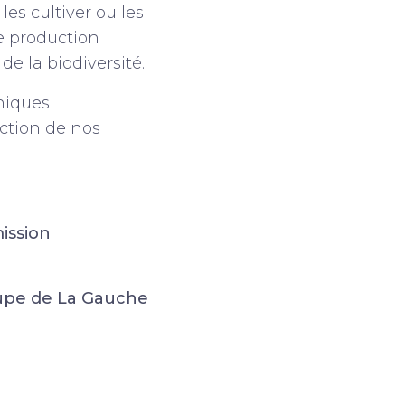
es cultiver ou les
e production
de la biodiversité.
hniques
ection de nos
ission
upe de La Gauche