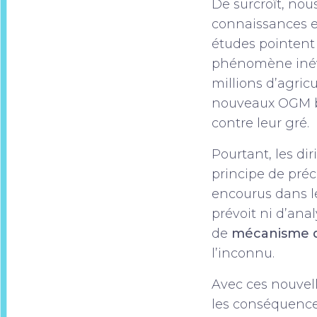
De surcroît, nou
connaissances e
études pointent 
phénomène inév
millions d’agricu
nouveaux OGM b
contre leur gré.
Pourtant, les di
principe de pré
encourus dans le
prévoit ni d’an
de
mécanisme d
l’inconnu.
Avec ces nouvel
les conséquence