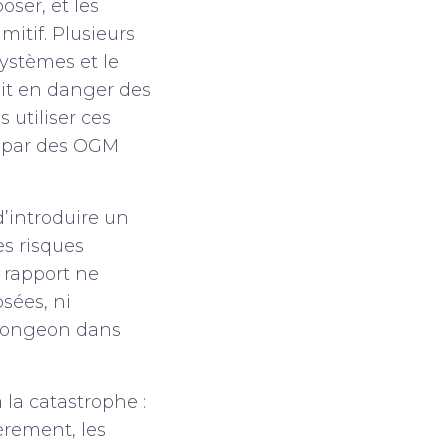
oser, et les
itif. Plusieurs
systèmes et le
it en danger des
 utiliser ces
 par des OGM
d’introduire un
es risques
 rapport ne
sées, ni
 plongeon dans
la catastrophe :
èrement, les