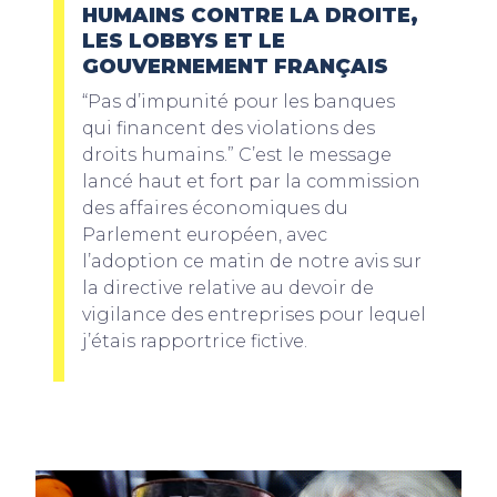
HUMAINS CONTRE LA DROITE,
LES LOBBYS ET LE
GOUVERNEMENT FRANÇAIS
“Pas d’impunité pour les banques
qui financent des violations des
droits humains.” C’est le message
lancé haut et fort par la commission
des affaires économiques du
Parlement européen, avec
l’adoption ce matin de notre avis sur
la directive relative au devoir de
vigilance des entreprises pour lequel
j’étais rapportrice fictive.