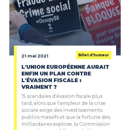
Billet d'humeur
21 mai 2021
L'UNION EUROPÉENNE AURAIT
ENFIN UN PLAN CONTRE
L'ÉVASION FISCALE :
VRAIMENT ?
15 scandales d’évasion fiscale plus
tard, alors que l'ampleur de la crise
sociale exige des investissements
publics massifs et que la fortune des
milliardaires explose, la Commission