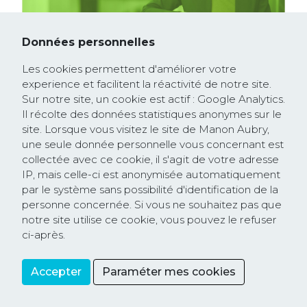
Question écrite
21 septembre 2022
Données personnelles
SORTIE DU TRAITÉ SUR LA CHARTE DE
Les cookies permettent d'améliorer votre
L'ÉNERGIE
experience et facilitent la réactivité de notre site.
Sur notre site, un cookie est actif : Google Analytics.
Il récolte des données statistiques anonymes sur le
site. Lorsque vous visitez le site de Manon Aubry,
une seule donnée personnelle vous concernant est
collectée avec ce cookie, il s'agit de votre adresse
IP, mais celle-ci est anonymisée automatiquement
par le système sans possibilité d'identification de la
personne concernée. Si vous ne souhaitez pas que
notre site utilise ce cookie, vous pouvez le refuser
ci-après.
Question écrite
21 septembre 2022
IMPACT CLIMATIQUE DES JETS PRIVÉS
Accepter
Paraméter mes cookies
Partager