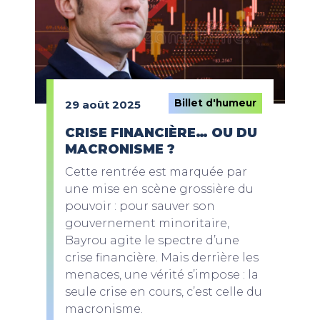
Billet d'humeur
29 août 2025
CRISE FINANCIÈRE… OU DU
MACRONISME ?
Cette rentrée est marquée par
une mise en scène grossière du
pouvoir : pour sauver son
gouvernement minoritaire,
Bayrou agite le spectre d’une
crise financière. Mais derrière les
menaces, une vérité s’impose : la
seule crise en cours, c’est celle du
macronisme.