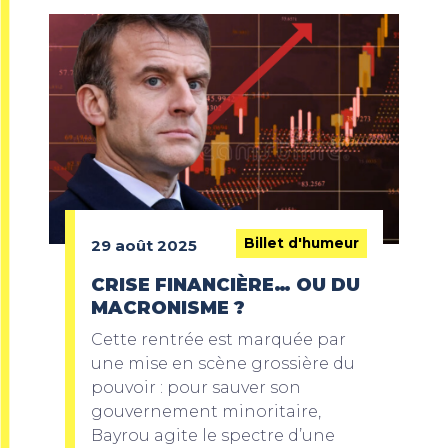
Billet d'humeur
29 août 2025
CRISE FINANCIÈRE… OU DU
MACRONISME ?
Cette rentrée est marquée par
une mise en scène grossière du
pouvoir : pour sauver son
gouvernement minoritaire,
Bayrou agite le spectre d’une