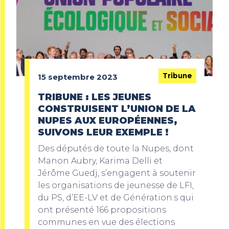
Tribune
15 septembre 2023
TRIBUNE : LES JEUNES
CONSTRUISENT L’UNION DE LA
NUPES AUX EUROPÉENNES,
SUIVONS LEUR EXEMPLE !
Des députés de toute la Nupes, dont
Manon Aubry, Karima Delli et
Jérôme Guedj, s’engagent à soutenir
les organisations de jeunesse de LFI,
du PS, d’EE-LV et de Génération.s qui
ont présenté 166 propositions
communes en vue des élections