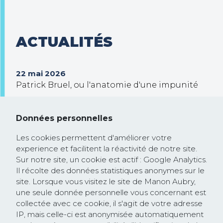
ACTUALITÉS
22 mai 2026
Patrick Bruel, ou l'anatomie d'une impunité
30 septembre 2025
Trump veut prendre le contrôle de Gaza !
Données personnelles
26 février 2025
Les cookies permettent d'améliorer votre
Communiqué de presse : la Commission
experience et facilitent la réactivité de notre site.
européenne rejoint la course à la
Sur notre site, un cookie est actif : Google Analytics.
dérégulation lancée par les Etats-Unis et
Il récolte des données statistiques anonymes sur le
site. Lorsque vous visitez le site de Manon Aubry,
saccage les textes protégeant les droits
une seule donnée personnelle vous concernant est
humains et l’environnement
collectée avec ce cookie, il s'agit de votre adresse
IP, mais celle-ci est anonymisée automatiquement