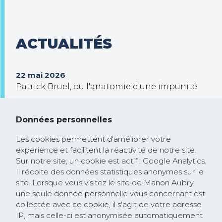
ACTUALITÉS
22 mai 2026
Patrick Bruel, ou l'anatomie d'une impunité
30 septembre 2025
Trump veut prendre le contrôle de Gaza !
Données personnelles
26 février 2025
Les cookies permettent d'améliorer votre
Communiqué de presse : la Commission
experience et facilitent la réactivité de notre site.
européenne rejoint la course à la
Sur notre site, un cookie est actif : Google Analytics.
dérégulation lancée par les Etats-Unis et
Il récolte des données statistiques anonymes sur le
site. Lorsque vous visitez le site de Manon Aubry,
saccage les textes protégeant les droits
une seule donnée personnelle vous concernant est
humains et l’environnement
collectée avec ce cookie, il s'agit de votre adresse
IP, mais celle-ci est anonymisée automatiquement