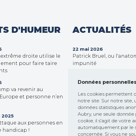
TS D'HUMEUR
ACTUALITÉS
6
22 mai 2026
xtrême droite utilise le
Patrick Bruel, ou l'anato
ement pour faire taire
impunité
nts
30 septembre 2025
Trump veut prendre le c
Données personnelle
6
ump va revenir au
Gaza !
Les cookies permettent d'a
 Europe et personne n’en
notre site. Sur notre site,
26 février 2025
données statistiques anon
Communiqué de presse : 
Aubry, une seule donnée 
Commission européenne 
 2025
cookie, il s'agit de votre
attaque aux personnes en
course à la dérégulation
automatiquement par le sy
e handicap !
les Etats-Unis et saccage 
concernée. Si vous ne sou