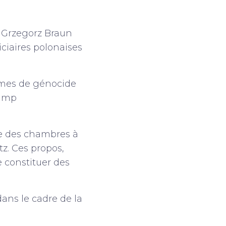
 Grzegorz Braun
iciaires polonaises
rimes de génocide
camp
ce des chambres à
tz. Ces propos,
e constituer des
dans le cadre de la