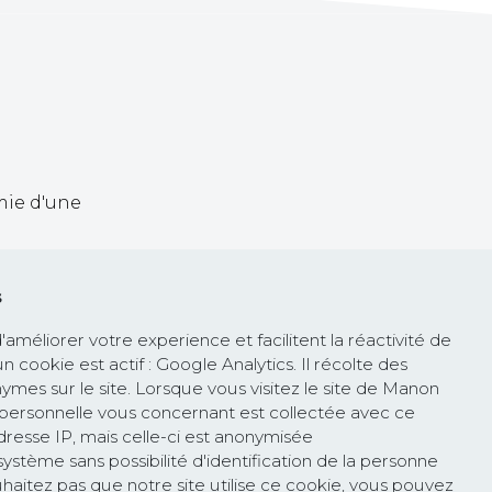
mie d'une
ontrôle de
s
méliorer votre experience et facilitent la réactivité de
 un cookie est actif : Google Analytics. Il récolte des
ymes sur le site. Lorsque vous visitez le site de Manon
la
personnelle vous concernant est collectée avec ce
rejoint la
 adresse IP, mais celle-ci est anonymisée
 lancée par
stème sans possibilité d'identification de la personne
les textes
haitez pas que notre site utilise ce cookie, vous pouvez