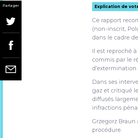
Partager
Explication de vot
Ce rapport reco
(non-inscrit, Po
dans le cadre de
Il est reproché
commis par le r
d’extermination 
Dans ses interv
gaz et critiqué 
diffusés largeme
infractions péna
Grzegorz Braun a
procédure.