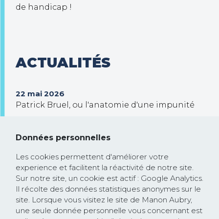
de handicap !
ACTUALITÉS
22 mai 2026
Patrick Bruel, ou l'anatomie d'une impunité
30 septembre 2025
Trump veut prendre le contrôle de Gaza !
Données personnelles
26 février 2025
Les cookies permettent d'améliorer votre
Communiqué de presse : la Commission
experience et facilitent la réactivité de notre site.
européenne rejoint la course à la
Sur notre site, un cookie est actif : Google Analytics.
dérégulation lancée par les Etats-Unis et
Il récolte des données statistiques anonymes sur le
site. Lorsque vous visitez le site de Manon Aubry,
saccage les textes protégeant les droits
une seule donnée personnelle vous concernant est
humains et l’environnement